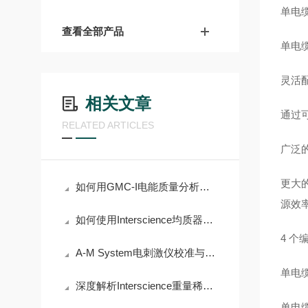
单电缆
查看全部产品
单电
灵活配
相关文章
通过
RELATED ARTICLES
广泛
更大
如何用GMC-I电能质量分析仪检测电能质量问题
源效
如何使用Interscience均质器优化样品处理？
4 个
A-M System电刺激仪校准与维护：输出幅度验证与电极接口检查
单电缆
深度解析Interscience重量稀释器的高精度称重与稀释功能
单电