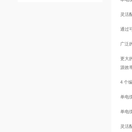
灵活配
通过
广泛
更大
源效
4 个
单电缆
单电
灵活配