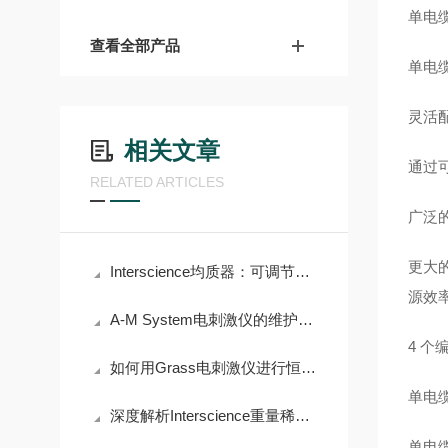
单电缆
查看全部产品
单电
灵活配
相关文章
通过
RELATED ARTICLES
广泛
更大
Interscience均质器：可调节均质时间和力度，满足多样需求
源效
A-M System电刺激仪的维护与保养需要注意哪些事项？
4 个
如何用Grass电刺激仪进行恒流/恒压刺激？
单电缆
深度解析Interscience重量稀释器的高精度称重与稀释功能
单电