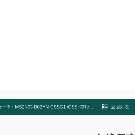
上一个：
MS2N03-B0BYN-CSSG1 /CSSH0Rexroth力士乐 同步伺服电机 电机和齿轮箱
返回列表