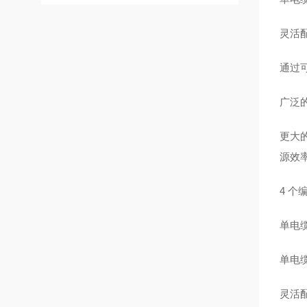
灵活配
通过
广泛
更大
源效
4 个
单电缆
单电
灵活配