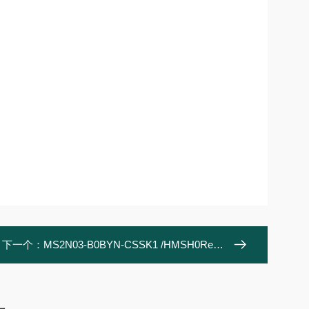
下一个：
MS2N03-B0BYN-CSSK1 /HMSH0Rexroth力士乐 同步伺服电机 电机和齿轮箱