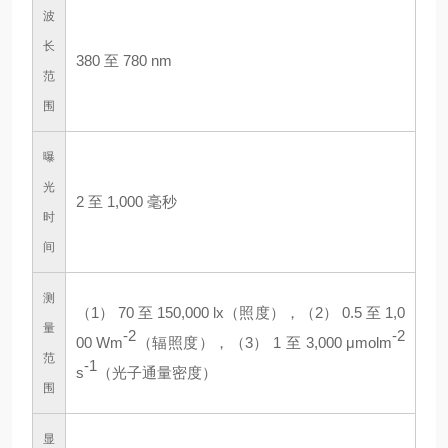
波
长
380 至 780 nm
范
围
曝
光
2 至 1,000 毫秒
时
间
测
（1） 70 至 150,000 lx（照度），（2） 0.5 至 1,0
量
-2
-2
00 Wm
（辐照度），（3） 1 至 3,000 μmolm
范
-1
s
（光子通量密度）
围
显