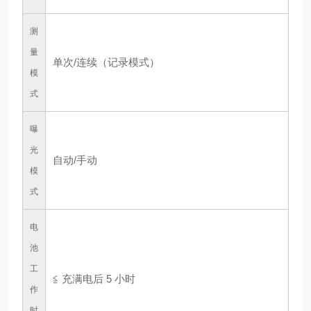
测
量
单次/连续（记录模式）
模
式
曝
光
自动/手动
模
式
电
池
工
≦ 充满电后 5 小时
作
时