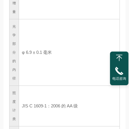
增
量
光
学
部
φ 6.9 ± 0.1 毫米
分
的
内
径
电话咨询
照
度
JIS C 1609-1：2006 的 AA 级
计
类