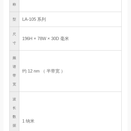
称
LA-105 系列
型
尺
196H × 78W × 30D 毫米
寸
频
谱
约 12 nm （ 半带宽 ）
带
宽
波
长
数
1 纳米
据