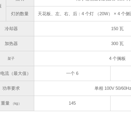
源
灯的数量
天花板、左、右、后：
4 个灯 （20W） × 4 
冷却器
150 瓦
加热器
300 瓦
4 个搁板
架子
作电流（最大值）
一个 6
功率要求
单相 100V 50/60Hz
重量
145
（kg）