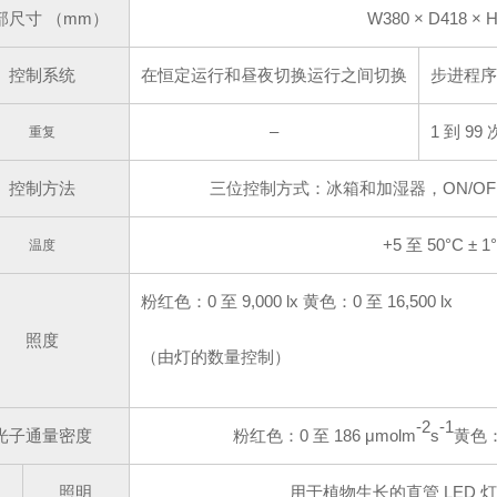
部尺寸
（mm）
W380 × D418 × 
控制系统
在恒定运行和昼夜切换运行之间切换
步进程序（
–
1 到 9
重复
控制方法
三位控制方式：冰箱和加湿器，ON/OF
+5 至 50°C ± 1
温度
粉红色：0 至 9,000 lx 黄色：0 至 16,500 lx
照度
（由灯的数量控制）
-2
-1
光子通量密度
粉红色：0 至 186 μmolm
s
黄色：0
照明
用于植物生长的直管 LED 灯 （