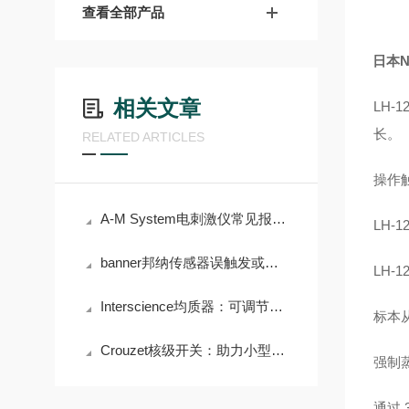
查看全部产品
日本N
相关文章
LH-
长。
RELATED ARTICLES
操作
A-M System电刺激仪常见报警代码及输出异常处理
LH-
banner邦纳传感器误触发或不响应的诊断步骤
LH-
Interscience均质器：可调节均质时间和力度，满足多样需求
标本
Crouzet核级开关：助力小型模块化反应堆安全运行
强制
通过