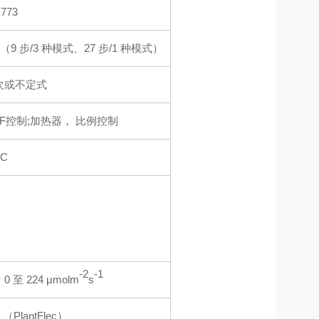
H773
9 步/3 种模式、27 步/1 种模式）
9 次或不定式
F控制;加热器， 比例控制
°C
-2
-1
 至 224 μmolm
s
PlantFlec）